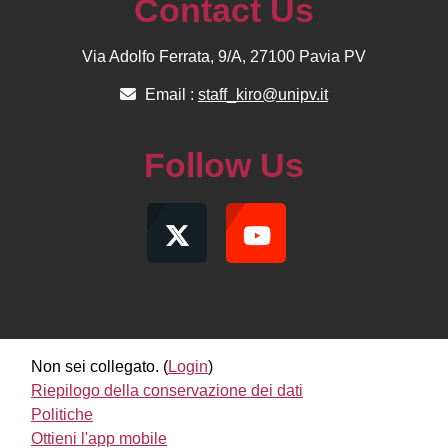
Contact Us
Via Adolfo Ferrata, 9/A, 27100 Pavia PV
Email :
staff_kiro@unipv.it
Follow Us
Non sei collegato. (
Login
)
Riepilogo della conservazione dei dati
Politiche
Ottieni l'app mobile