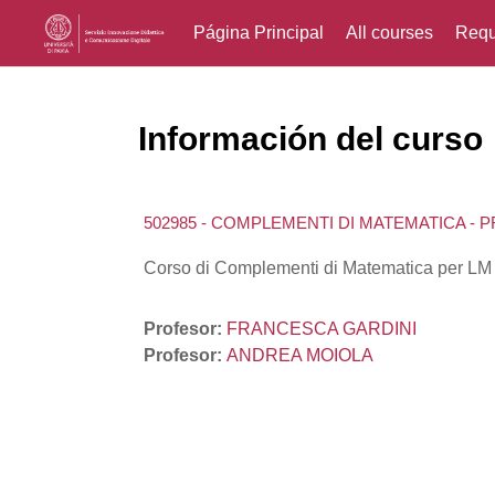
Página Principal
All courses
Requ
Salta al contenido principal
Información del curso
502985 - COMPLEMENTI DI MATEMATICA - 
Corso di Complementi di Matematica per LM in 
Profesor:
FRANCESCA GARDINI
Profesor:
ANDREA MOIOLA