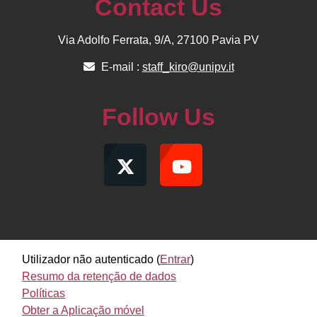
Contact Us
Via Adolfo Ferrata, 9/A, 27100 Pavia PV
E-mail :
staff_kiro@unipv.it
Follow Us
Utilizador não autenticado (
Entrar
)
Resumo da retenção de dados
Políticas
Obter a Aplicação móvel