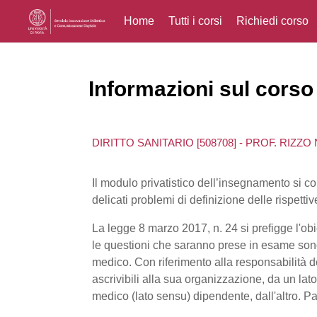
Home
Tutti i corsi
Richiedi corso
Vai al contenuto principale
Informazioni sul corso
DIRITTO SANITARIO [508708] - PROF. RIZZO
Il modulo privatistico dell’insegnamento si c
delicati problemi di definizione delle rispett
La legge 8 marzo 2017, n. 24 si prefigge l'obi
le questioni che saranno prese in esame sono l
medico. Con riferimento alla responsabilità de
ascrivibili alla sua organizzazione, da un lato
medico (lato sensu) dipendente, dall'altro. Par