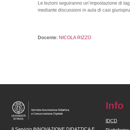
Le lezioni seguiranno un’impostazione di tagl
mediante discussioni in aula di casi giurispru
Docente:
NICOLA RIZZO
Info
IDCD
ll
Servizio
INNOVAZIONE DIDATTICA E