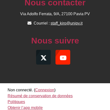
Nous contacter
Via Adolfo Ferrata, 9/A, 27100 Pavia PV
Courriel :
staff_kiro@unipv.it
Nous suivre
Non connecté. (
Connexion
)
Résumé de conservation de données
Politiques
Obtenir l’app mobile