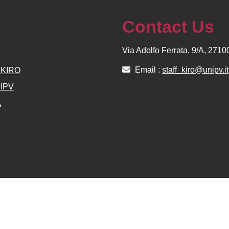
Contact Us
Via Adolfo Ferrata, 9/A, 271
Email :
staff_kiro@unipv.it
e KIRO
NIPV
A