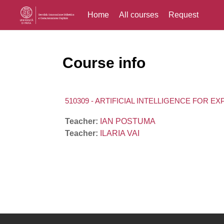
Home
All courses
Request
Skip to main content
Course info
510309 - ARTIFICIAL INTELLIGENCE FOR E
Teacher:
IAN POSTUMA
Teacher:
ILARIA VAI