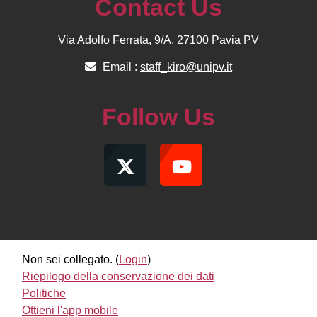
Contact Us
Via Adolfo Ferrata, 9/A, 27100 Pavia PV
Email :
staff_kiro@unipv.it
Follow Us
Non sei collegato. (
Login
)
Riepilogo della conservazione dei dati
Politiche
Ottieni l'app mobile