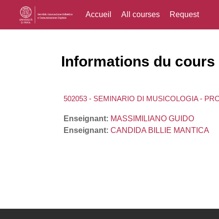
Accueil
All courses
Request
Passer au contenu principal
Informations du cours
502053 - SEMINARIO DI MUSICOLOGIA - PR
Enseignant:
MASSIMILIANO GUIDO
Enseignant:
CANDIDA BILLIE MANTICA