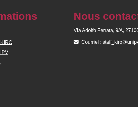
rmations
Nous contac
Via Adolfo Ferrata, 9/A, 271
Courriel :
staff_kiro@unipv
e KIRO
NIPV
A