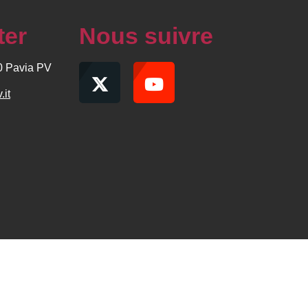
ter
Nous suivre
00 Pavia PV
.it