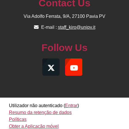
Contact Us
Via Adolfo Ferrata, 9/A, 27100 Pavia PV
E-mail :
staff_kiro@unipv.it
Follow Us
Utilizador não autenticado (
Entrar
)
Resumo da retenção de dados
Políticas
Obter a Aplicação móvel