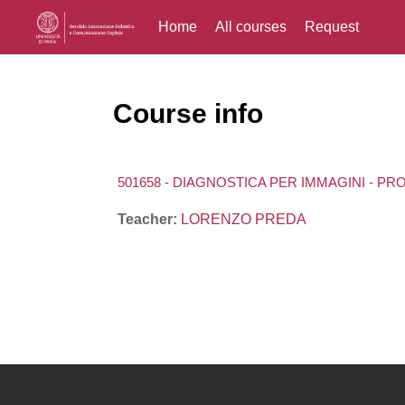
Home
All courses
Request
Skip to main content
Course info
501658 - DIAGNOSTICA PER IMMAGINI - P
Teacher:
LORENZO PREDA