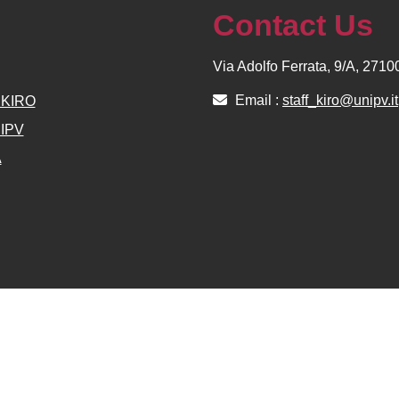
Contact Us
Via Adolfo Ferrata, 9/A, 271
Email :
staff_kiro@unipv.it
e KIRO
NIPV
A