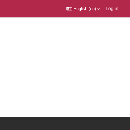
English ‎(en)‎
Log in