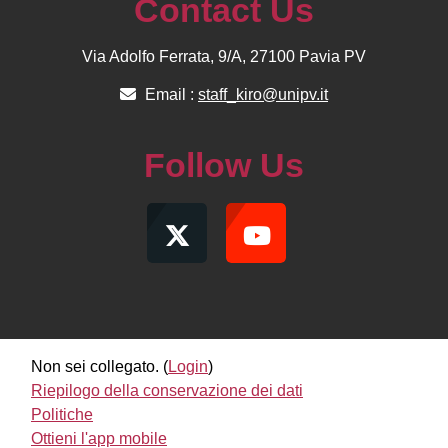
Contact Us
Via Adolfo Ferrata, 9/A, 27100 Pavia PV
Email :
staff_kiro@unipv.it
Follow Us
Non sei collegato. (
Login
)
Riepilogo della conservazione dei dati
Politiche
Ottieni l'app mobile