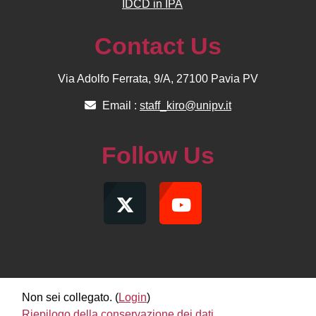
IDCD in IPA
Contact Us
Via Adolfo Ferrata, 9/A, 27100 Pavia PV
Email :
staff_kiro@unipv.it
Follow Us
Non sei collegato. (
Login
)
Riepilogo della conservazione dei dati