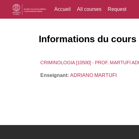
Accueil
All courses
Request
Passer au contenu principal
Informations du cours
CRIMINOLOGIA [10500] - PROF. MARTUFI A
Enseignant:
ADRIANO MARTUFI