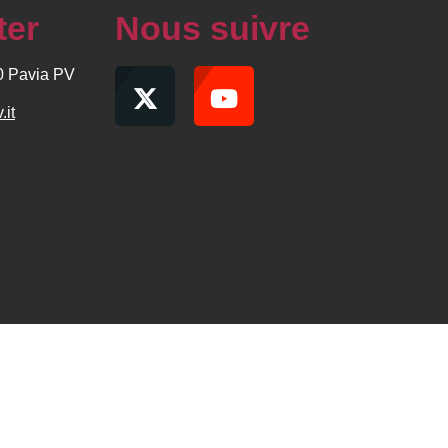
ter
Nous suivre
00 Pavia PV
.it