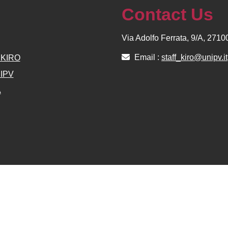
Contact Us
Via Adolfo Ferrata, 9/A, 271
Email :
staff_kiro@unipv.it
e KIRO
NIPV
A