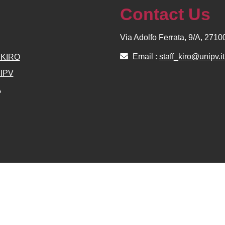
Contact Us
Via Adolfo Ferrata, 9/A, 271
Email :
staff_kiro@unipv.it
e KIRO
NIPV
A