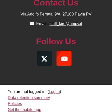
Contact Us
Via Adolfo Ferrata, 9/A, 27100 Pavia PV
Email :
staff_kiro@unipv.it
Follow Us
You are not logged in. (
Log in
)
Data retention summary
Policies
Get the mobile app