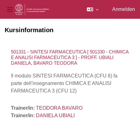
Anmelden
Website-Übersicht
Zum Hauptinhalt
Kursinformation
501331 - SINTESI FARMACEUTICA [ 501330 - CHIMICA
E ANALISI FARMACEUTICA 3 ] - PROFF. UBIALI
DANIELA, BAVARO TEODORA
Il modulo SINTESI FARMACEUTICA (CFU 6) fa
parte dell'insegnamento CHIMICA E ANALISI
FARMACEUTICA 3 (CFU 12)
Trainer/in:
TEODORA BAVARO
Trainer/in:
DANIELA UBIALI