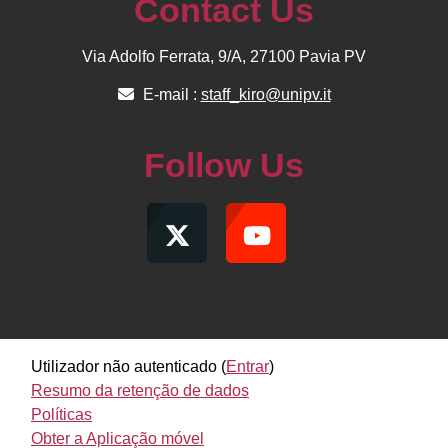
Contact Us
Via Adolfo Ferrata, 9/A, 27100 Pavia PV
E-mail :
staff_kiro@unipv.it
Follow Us
Utilizador não autenticado (
Entrar
)
Resumo da retenção de dados
Políticas
Obter a Aplicação móvel