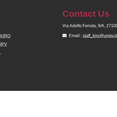
Contact Us
Via Adolfo Ferrata, 9/A, 271
Email :
staff_kiro@unipv.it
e KIRO
NIPV
A