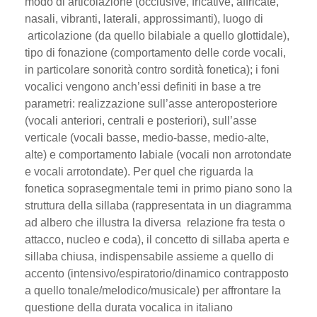
modo di articolazione (occlusive, fricative, affricate,
nasali, vibranti, laterali, approssimanti), luogo di
articolazione (da quello bilabiale a quello glottidale),
tipo di fonazione (comportamento delle corde vocali,
in particolare sonorità contro sordità fonetica); i foni
vocalici vengono anch’essi definiti in base a tre
parametri: realizzazione sull’asse anteroposteriore
(vocali anteriori, centrali e posteriori), sull’asse
verticale (vocali basse, medio-basse, medio-alte,
alte) e comportamento labiale (vocali non arrotondate
e vocali arrotondate). Per quel che riguarda la
fonetica soprasegmentale temi in primo piano sono la
struttura della sillaba (rappresentata in un diagramma
ad albero che illustra la diversa relazione fra testa o
attacco, nucleo e coda), il concetto di sillaba aperta e
sillaba chiusa, indispensabile assieme a quello di
accento (intensivo/espiratorio/dinamico contrapposto
a quello tonale/melodico/musicale) per affrontare la
questione della durata vocalica in italiano