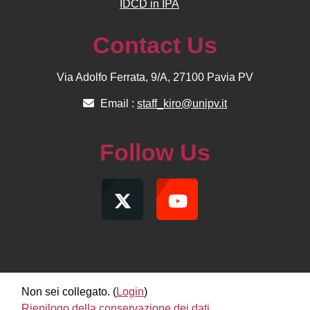
IDCD in IPA
Contact Us
Via Adolfo Ferrata, 9/A, 27100 Pavia PV
Email :
staff_kiro@unipv.it
Follow Us
Non sei collegato. (
Login
)
Riepilogo della conservazione dei dati