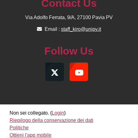
Contact Us
Via Adolfo Ferrata, 9/A, 27100 Pavia PV
Email :
staff_kiro@unipv.it
Follow Us
Non sei collegato. (
Login
)
Riepilogo della conservazione dei dati
Politiche
Ottieni l'app mobile