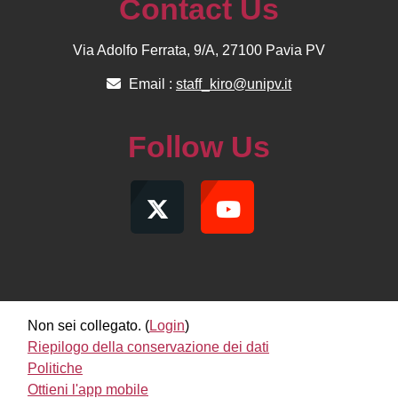
Contact Us
Via Adolfo Ferrata, 9/A, 27100 Pavia PV
Email :
staff_kiro@unipv.it
Follow Us
Non sei collegato. (
Login
)
Riepilogo della conservazione dei dati
Politiche
Ottieni l'app mobile