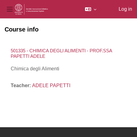
Log in
Side panel
Skip to main content
Course info
501335 - CHIMICA DEGLI ALIMENTI - PROF.SSA
PAPETTI ADELE
Chimica degli Alimenti
Teacher:
ADELE PAPETTI