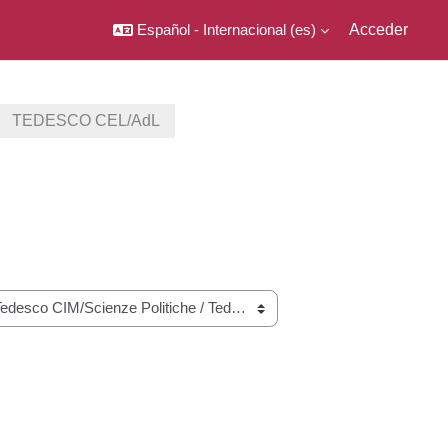
Español - Internacional ‎(es)‎
Acceder
TEDESCO CEL/AdL