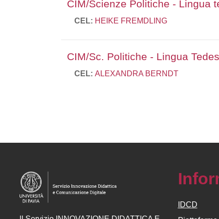
CIM/Scienze Politiche - Lingua t
CEL:
HEIKE FREMDLING
CIM/Sc. Politiche - Lingua Tedes
CEL:
ALEXANDRA BERNDT
Info
IDCD
ll
Servizio
INNOVAZIONE DIDATTICA E