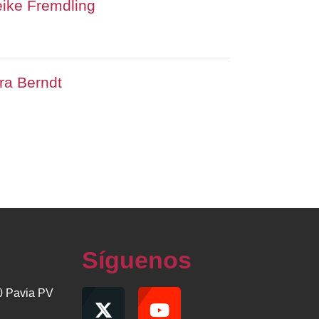
eike Fremdling
dra Berndt
Síguenos
00 Pavia PV