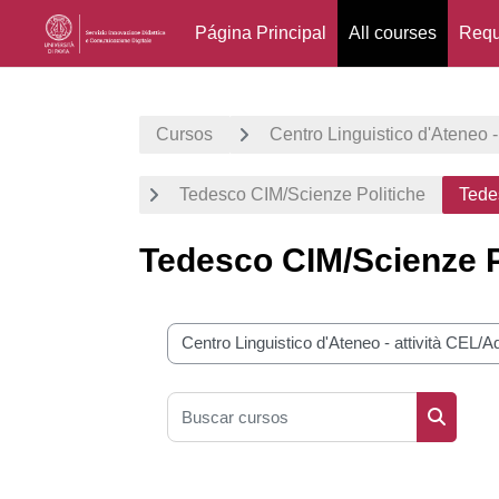
Página Principal
All courses
Requ
Salta al contenido principal
Cursos
Centro Linguistico d'Ateneo -
Tedesco CIM/Scienze Politiche
Tede
Tedesco CIM/Scienze Po
Categorías
Buscar cursos
Buscar 