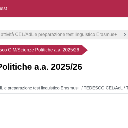
est
 attività CEL/AdL e preparazione test linguistico Erasmus+
sco CIM/Scienze Politiche a.a. 2025/26
litiche a.a. 2025/26
cursos