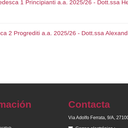
edesca 1 Principianti a.a. 2025/26 - Dott.ssa H
ca 2 Progrediti a.a. 2025/26 - Dott.ssa Alexan
rmación
Contacta
Via Adolfo Ferrata, 9/A, 271