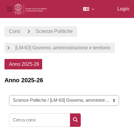
Login
Pannello laterale
Vai al contenuto principale
Corsi
Scienze Politiche
[LM-63] Governo, amministrazione e territorio
Anno 2025-26
Anno 2025-26
Categorie di corso
Cerca corsi
Cerca corsi