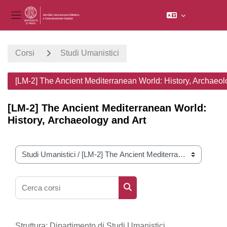
Pannello laterale
Vai al contenuto principale
Corsi
Studi Umanistici
[LM-2] The Ancient Mediterranean World: History, Archaeol
[LM-2] The Ancient Mediterranean World:
History, Archaeology and Art
Categorie di corso
Cerca corsi
Cerca corsi
Struttura: Dipartimento di Studi Umanistici