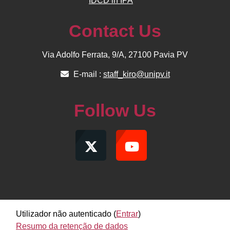
IDCD in IPA
Contact Us
Via Adolfo Ferrata, 9/A, 27100 Pavia PV
E-mail :
staff_kiro@unipv.it
Follow Us
Utilizador não autenticado (
Entrar
)
Resumo da retenção de dados