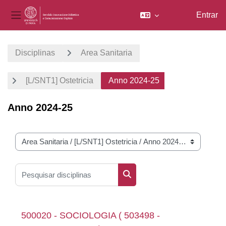
Entrar
Painel lateral
Ir para o conteúdo principal
Disciplinas
Area Sanitaria
[L/SNT1] Ostetricia
Anno 2024-25
Anno 2024-25
Categorias de disciplinas
Pesquisar disciplinas
Pesquisar disciplinas
500020 - SOCIOLOGIA ( 503498 -