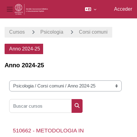
Acceder
Panel lateral
Salta al contenido principal
Cursos
Psicologia
Corsi comuni
Anno 2024-25
Anno 2024-25
Categorías
Buscar cursos
Buscar cursos
510662 - METODOLOGIA IN