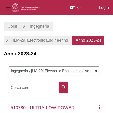
Login
Pannello laterale
Vai al contenuto principale
Corsi
Ingegneria
[LM-29] Electronic Engineering
Anno 2023-24
Anno 2023-24
Categorie di corso
Cerca corsi
Cerca corsi
510780 - ULTRA-LOW POWER