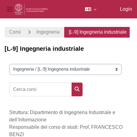
Login
Pannello laterale
Vai al contenuto principale
Corsi
Ingegneria
[L-9] Ingegneria industriale
[L-9] Ingegneria industriale
Categorie di corso
Cerca corsi
Cerca corsi
Struttura: Dipartimento di Ingegneria Industriale e
dell’Informazione
Responsabile del corso di studi: Prof. FRANCESCO
BENZI