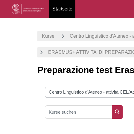
Startseite
Zum Hauptinhalt
Kurse
Centro Linguistico d'Ateneo - 
ERASMUS+ ATTIVITA' DI PREPARAZ
Preparazione test E
Kursbereiche
Kurse suchen
Kurse s