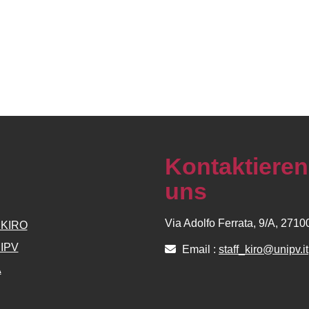
Kontaktieren
uns
Via Adolfo Ferrata, 9/A, 271
e KIRO
NIPV
Email :
staff_kiro@unipv.it
A