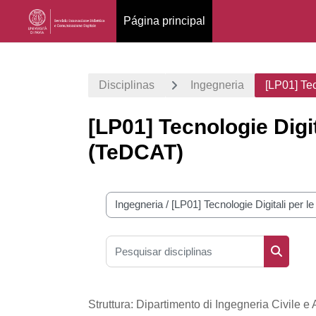
Página principal
Ir para o conteúdo principal
Disciplinas
Ingegneria
[LP01] Tec
[LP01] Tecnologie Digita
(TeDCAT)
Categorias de disciplinas
Pesquisar disciplinas
Pesquisa
Struttura: Dipartimento di Ingegneria Civile e 