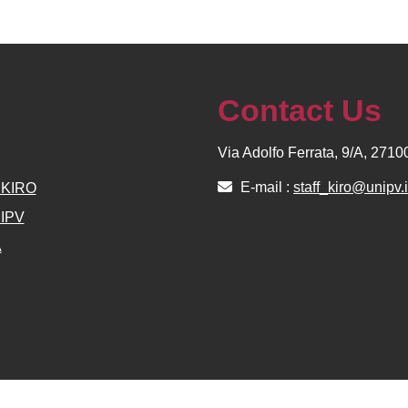
Contact Us
Via Adolfo Ferrata, 9/A, 271
E-mail :
staff_kiro@unipv.i
e KIRO
NIPV
A