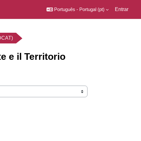
Português - Portugal ‎(pt)‎
Entrar
eDCAT)
 e il Territorio