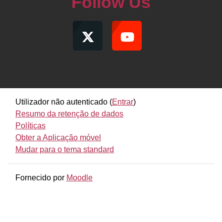
Follow Us
Utilizador não autenticado (
Entrar
)
Resumo da retenção de dados
Políticas
Obter a Aplicação móvel
Mudar para o tema standard
Fornecido por
Moodle