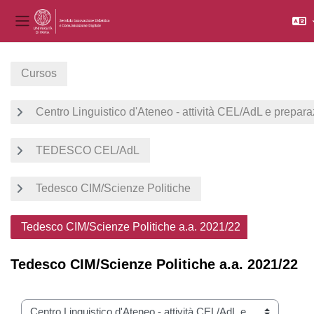
Panel lateral
Salta al contenido principal
Cursos
Centro Linguistico d'Ateneo - attività CEL/AdL e prepara
TEDESCO CEL/AdL
Tedesco CIM/Scienze Politiche
Tedesco CIM/Scienze Politiche a.a. 2021/22
Tedesco CIM/Scienze Politiche a.a. 2021/22