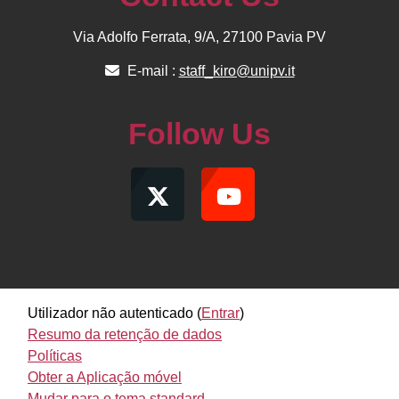
Via Adolfo Ferrata, 9/A, 27100 Pavia PV
E-mail :
staff_kiro@unipv.it
Follow Us
Utilizador não autenticado (
Entrar
)
Resumo da retenção de dados
Políticas
Obter a Aplicação móvel
Mudar para o tema standard