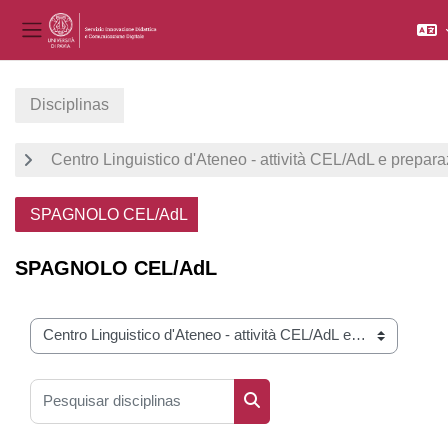
Painel lateral
Ir para o conteúdo principal
Disciplinas
Centro Linguistico d'Ateneo - attività CEL/AdL e prepara
SPAGNOLO CEL/AdL
SPAGNOLO CEL/AdL
Categorias de disciplinas
Pesquisar disciplinas
Pesquisar disciplinas