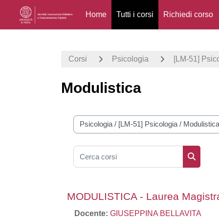
Home
Tutti i corsi
Richiedi corso
Vai al contenuto principale
Corsi
Psicologia
[LM-51] Psic
Modulistica
Categorie di corso
Cerca corsi
Cerca co
MODULISTICA - Laurea Magistrale
Docente:
GIUSEPPINA BELLAVITA