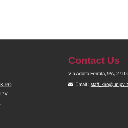
Contact Us
Via Adolfo Ferrata, 9/A, 271
Email :
staff_kiro@unipv.it
e KIRO
NIPV
A