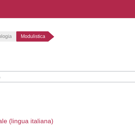
ologia
Modulistica
rsi
 (lingua italiana)