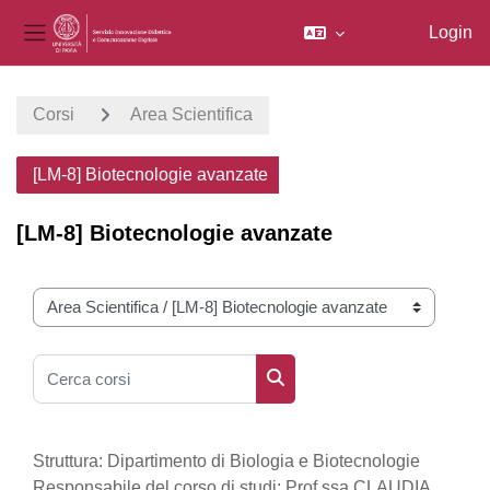
Login
Pannello laterale
Vai al contenuto principale
Corsi
Area Scientifica
[LM-8] Biotecnologie avanzate
[LM-8] Biotecnologie avanzate
Categorie di corso
Cerca corsi
Cerca corsi
Struttura: Dipartimento di Biologia e Biotecnologie
Responsabile del corso di studi: Prof.ssa CLAUDIA