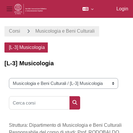
Login
Pannello laterale
Vai al contenuto principale
Corsi
Musicologia e Beni Culturali
[L-3] Musicologia
[L-3] Musicologia
Categorie di corso
Cerca corsi
Cerca corsi
Struttura: Dipartimento di Musicologia e Beni Culturali
Responsabile del corso di studi: Prof. RODOBALDO