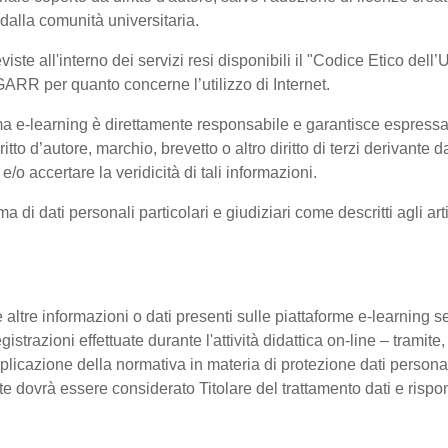
 dalla comunità universitaria.
viste all'interno dei servizi resi disponibili il "Codice Etico del
GARR per quanto concerne l’utilizzo di Internet.
orma e-learning è direttamente responsabile e garantisce espress
ritto d’autore, marchio, brevetto o altro diritto di terzi derivant
e/o accertare la veridicità di tali informazioni.
rma di dati personali particolari e giudiziari come descritti agli
 altre informazioni o dati presenti sulle piattaforme e-learning sen
istrazioni effettuate durante l'attività didattica on-line – tramite,
pplicazione della normativa in materia di protezione dati personal
nte dovrà essere considerato Titolare del trattamento dati e ris