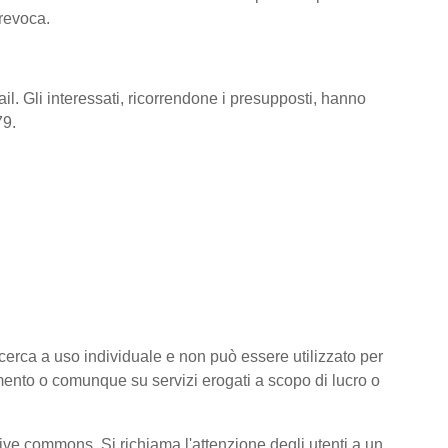
 revoca.
il. Gli interessati, ricorrendone i presupposti, hanno
79.
 ricerca a uso individuale e non può essere utilizzato per
amento o comunque su servizi erogati a scopo di lucro o
ative commons. Si richiama l'attenzione degli utenti a un