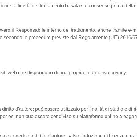
dicare la liceità del trattamento basata sul consenso prima della
vvero il Responsabile interno del trattamento, anche tramite e-ma
ntrollo secondo le procedure previste dal Regolamento (UE) 2016/6
 siti web che dispongono di una propria informativa privacy.
 diritto d'autore; può essere utilizzato per finalità di studio e di
tto (per es. non può essere condiviso su piattaforme online a pag
riale coperto da diritto d'autore, salvo l'adozione di licenze cre