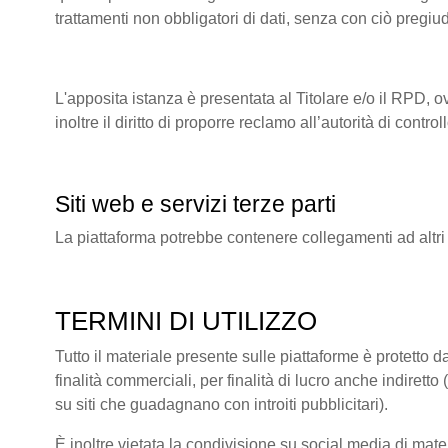
trattamenti non obbligatori di dati, senza con ciò pregiu
L'apposita istanza è presentata al Titolare e/o il RPD, o
inoltre il diritto di proporre reclamo all’autorità di co
Siti web e servizi terze parti
La piattaforma potrebbe contenere collegamenti ad altri
TERMINI DI UTILIZZO
Tutto il materiale presente sulle piattaforme è protetto da
finalità commerciali, per finalità di lucro anche indire
su siti che guadagnano con introiti pubblicitari).
È inoltre vietata la condivisione su social media di mate