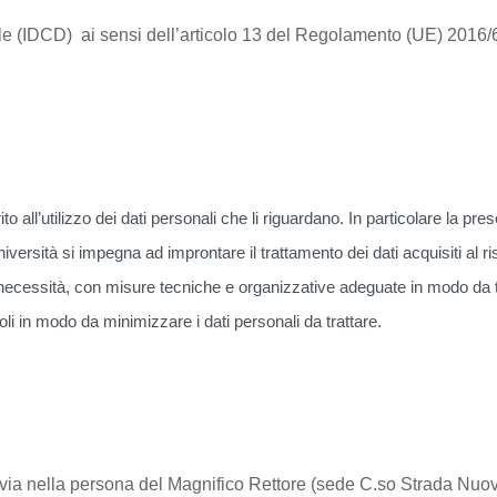
le (IDCD) ai sensi dell’articolo 13 del Regolamento (UE) 201
ito all’utilizzo dei dati personali che li riguardano. In particolare la pr
ersità si impegna ad improntare il trattamento dei dati acquisiti al r
ecessità, con misure tecniche e organizzative adeguate in modo da tutela
li in modo da minimizzare i dati personali da trattare.
di Pavia nella persona del Magnifico Rettore (sede C.so Strada N