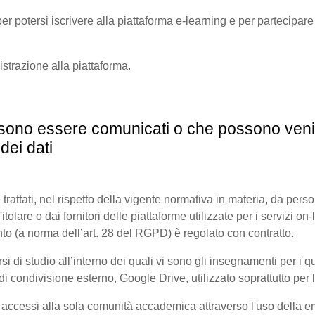
er potersi iscrivere alla piattaforma e-learning e per partecipare a
gistrazione alla piattaforma.
possono essere comunicati o che possono veni
dei dati
 trattati, nel rispetto della vigente normativa in materia, da pers
olare o dai fornitori delle piattaforme utilizzate per i servizi on-l
to (a norma dell’art. 28 del RGPD) è regolato con contratto.
di studio all’interno dei quali vi sono gli insegnamenti per i quali
 condivisione esterno, Google Drive, utilizzato soprattutto per l
i accessi alla sola comunità accademica attraverso l'uso della ema