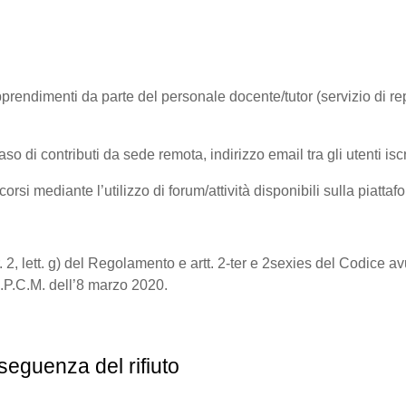
rendimenti da parte del personale docente/tutor (servizio di repor
 contributi da sede remota, indirizzo email tra gli utenti iscri
rsi mediante l’utilizzo di forum/attività disponibili sulla piattafo
a
9, par. 2, lett. g) del Regolamento e artt. 2-ter e 2sexies del Codic
l d.P.C.M. dell’8 marzo 2020.
seguenza del rifiuto