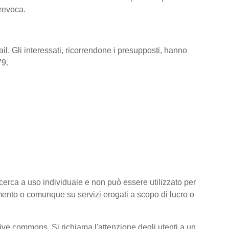
 revoca.
il. Gli interessati, ricorrendone i presupposti, hanno
79.
 ricerca a uso individuale e non può essere utilizzato per
amento o comunque su servizi erogati a scopo di lucro o
ative commons. Si richiama l'attenzione degli utenti a un