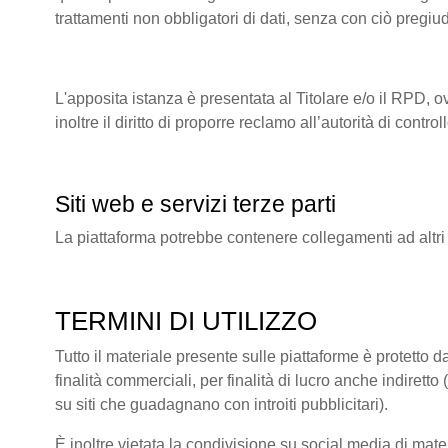
trattamenti non obbligatori di dati, senza con ciò pregiu
L'apposita istanza è presentata al Titolare e/o il RPD, o
inoltre il diritto di proporre reclamo all’autorità di co
Siti web e servizi terze parti
La piattaforma potrebbe contenere collegamenti ad altri
TERMINI DI UTILIZZO
Tutto il materiale presente sulle piattaforme è protetto da
finalità commerciali, per finalità di lucro anche indire
su siti che guadagnano con introiti pubblicitari).
È inoltre vietata la condivisione su social media di mate