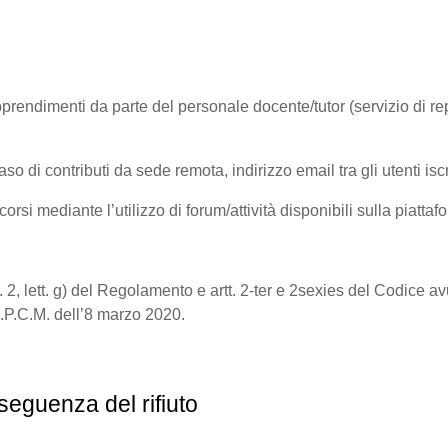
rendimenti da parte del personale docente/tutor (servizio di repor
 contributi da sede remota, indirizzo email tra gli utenti iscri
rsi mediante l’utilizzo di forum/attività disponibili sulla piattafo
a
9, par. 2, lett. g) del Regolamento e artt. 2-ter e 2sexies del Codic
l d.P.C.M. dell’8 marzo 2020.
seguenza del rifiuto