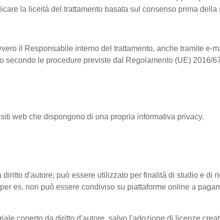
dicare la liceità del trattamento basata sul consenso prima della
vvero il Responsabile interno del trattamento, anche tramite e-ma
ntrollo secondo le procedure previste dal Regolamento (UE) 2016/6
 siti web che dispongono di una propria informativa privacy.
 diritto d'autore; può essere utilizzato per finalità di studio e di
tto (per es. non può essere condiviso su piattaforme online a pag
riale coperto da diritto d'autore, salvo l'adozione di licenze cre