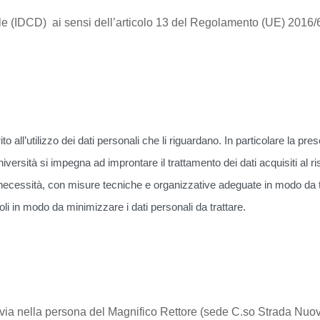
le (IDCD) ai sensi dell’articolo 13 del Regolamento (UE) 201
ito all’utilizzo dei dati personali che li riguardano. In particolare la pr
ersità si impegna ad improntare il trattamento dei dati acquisiti al r
ecessità, con misure tecniche e organizzative adeguate in modo da tutela
li in modo da minimizzare i dati personali da trattare.
di Pavia nella persona del Magnifico Rettore (sede C.so Strada N