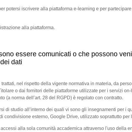
er potersi iscrivere alla piattaforma e-learning e per partecipare a
gistrazione alla piattaforma.
possono essere comunicati o che possono veni
dei dati
 trattati, nel rispetto della vigente normativa in materia, da pers
olare o dai fornitori delle piattaforme utilizzate per i servizi on-l
to (a norma dell’art. 28 del RGPD) è regolato con contratto.
di studio all’interno dei quali vi sono gli insegnamenti per i quali
 condivisione esterno, Google Drive, utilizzato soprattutto per l
i accessi alla sola comunità accademica attraverso l'uso della ema