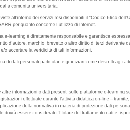
 dalla comunità universitaria.
viste all'interno dei servizi resi disponibili il "Codice Etico del
GARR per quanto concerne l’utilizzo di Internet.
orma e-learning è direttamente responsabile e garantisce espress
ritto d’autore, marchio, brevetto o altro diritto di terzi derivant
e/o accertare la veridicità di tali informazioni.
rma di dati personali particolari e giudiziari come descritti agli
 altre informazioni o dati presenti sulle piattaforme e-learning sen
istrazioni effettuate durante l'attività didattica on-line – tramite,
pplicazione della normativa in materia di protezione dati personal
nte dovrà essere considerato Titolare del trattamento dati e ris