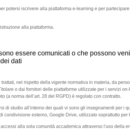
er potersi iscrivere alla piattaforma e-learning e per partecipare a
gistrazione alla piattaforma.
possono essere comunicati o che possono veni
dei dati
 trattati, nel rispetto della vigente normativa in materia, da pers
olare o dai fornitori delle piattaforme utilizzate per i servizi on-l
to (a norma dell’art. 28 del RGPD) è regolato con contratto.
di studio all’interno dei quali vi sono gli insegnamenti per i quali
 condivisione esterno, Google Drive, utilizzato soprattutto per l
i accessi alla sola comunità accademica attraverso l'uso della ema