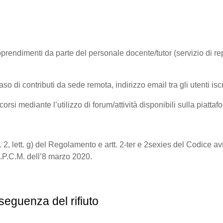
rendimenti da parte del personale docente/tutor (servizio di repor
 contributi da sede remota, indirizzo email tra gli utenti iscri
rsi mediante l’utilizzo di forum/attività disponibili sulla piattafo
a
9, par. 2, lett. g) del Regolamento e artt. 2-ter e 2sexies del Codic
l d.P.C.M. dell’8 marzo 2020.
seguenza del rifiuto