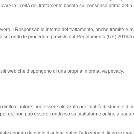
dicare la liceità del trattamento basata sul consenso prima della
vvero il Responsabile interno del trattamento, anche tramite e-ma
ntrollo secondo le procedure previste dal Regolamento (UE) 2016/6
 siti web che dispongono di una propria informativa privacy.
 diritto d'autore; può essere utilizzato per finalità di studio e di
tto (per es. non può essere condiviso su piattaforme online a pag
riale coperto da diritto d'autore, salvo l'adozione di licenze cre