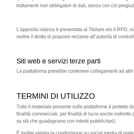
trattamenti non obbligatori di dati, senza con ciò pregiu
L'apposita istanza è presentata al Titolare e/o il RPD, o
inoltre il diritto di proporre reclamo all’autorità di co
Siti web e servizi terze parti
La piattaforma potrebbe contenere collegamenti ad altri
TERMINI DI UTILIZZO
Tutto il materiale presente sulle piattaforme è protetto da
finalità commerciali, per finalità di lucro anche indire
su siti che guadagnano con introiti pubblicitari).
È inoltre vietata la condivisione su social media di mate