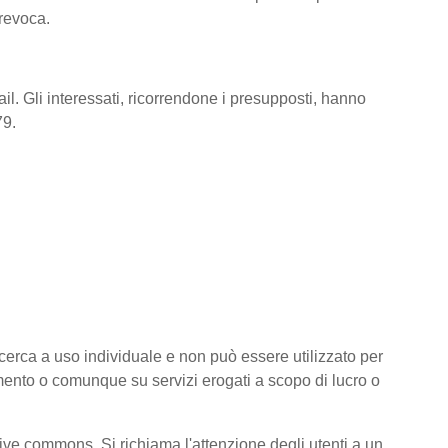
 revoca.
il. Gli interessati, ricorrendone i presupposti, hanno
79.
 ricerca a uso individuale e non può essere utilizzato per
amento o comunque su servizi erogati a scopo di lucro o
ative commons. Si richiama l'attenzione degli utenti a un