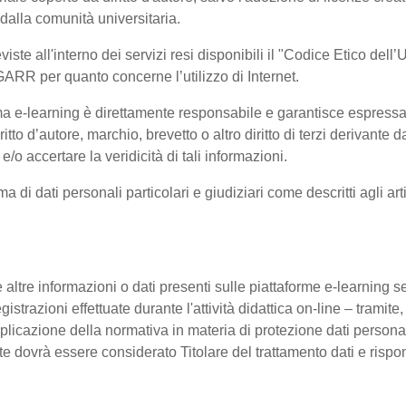
 dalla comunità universitaria.
viste all'interno dei servizi resi disponibili il "Codice Etico del
GARR per quanto concerne l’utilizzo di Internet.
orma e-learning è direttamente responsabile e garantisce espress
ritto d’autore, marchio, brevetto o altro diritto di terzi derivant
e/o accertare la veridicità di tali informazioni.
rma di dati personali particolari e giudiziari come descritti agli
 altre informazioni o dati presenti sulle piattaforme e-learning sen
istrazioni effettuate durante l'attività didattica on-line – tramite,
pplicazione della normativa in materia di protezione dati personal
nte dovrà essere considerato Titolare del trattamento dati e ris