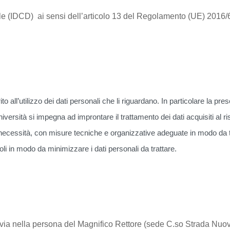
le (IDCD) ai sensi dell’articolo 13 del Regolamento (UE) 201
ito all’utilizzo dei dati personali che li riguardano. In particolare la pr
ersità si impegna ad improntare il trattamento dei dati acquisiti al r
ecessità, con misure tecniche e organizzative adeguate in modo da tutela
li in modo da minimizzare i dati personali da trattare.
di Pavia nella persona del Magnifico Rettore (sede C.so Strada N