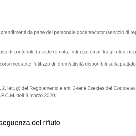
rendimenti da parte del personale docente/tutor (servizio di repor
 contributi da sede remota, indirizzo email tra gli utenti iscri
rsi mediante l’utilizzo di forum/attività disponibili sulla piattafo
a
9, par. 2, lett. g) del Regolamento e artt. 2-ter e 2sexies del Codic
l d.P.C.M. dell’8 marzo 2020.
seguenza del rifiuto