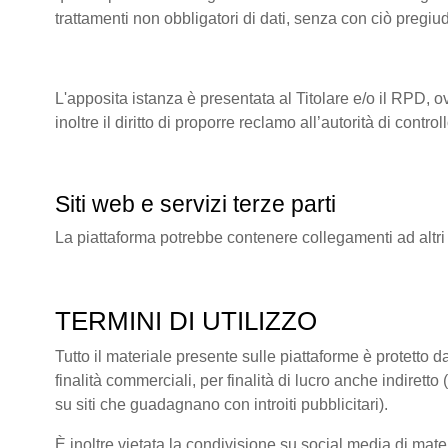
trattamenti non obbligatori di dati, senza con ciò pregiu
L'apposita istanza è presentata al Titolare e/o il RPD, o
inoltre il diritto di proporre reclamo all’autorità di co
Siti web e servizi terze parti
La piattaforma potrebbe contenere collegamenti ad altri
TERMINI DI UTILIZZO
Tutto il materiale presente sulle piattaforme è protetto da
finalità commerciali, per finalità di lucro anche indire
su siti che guadagnano con introiti pubblicitari).
È inoltre vietata la condivisione su social media di mate