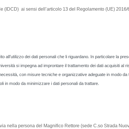
le (IDCD) ai sensi dell’articolo 13 del Regolamento (UE) 201
ito all’utilizzo dei dati personali che li riguardano. In particolare la pr
ersità si impegna ad improntare il trattamento dei dati acquisiti al r
ecessità, con misure tecniche e organizzative adeguate in modo da tutela
li in modo da minimizzare i dati personali da trattare.
di Pavia nella persona del Magnifico Rettore (sede C.so Strada N