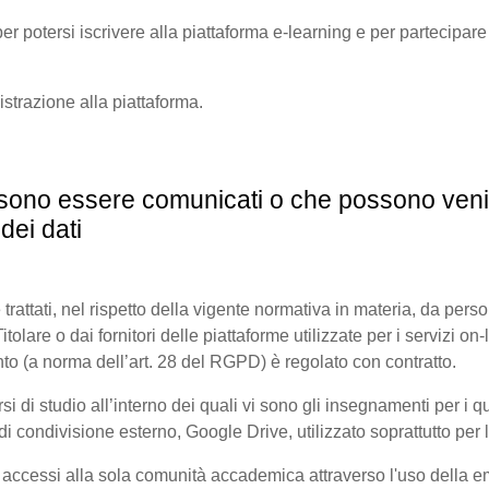
er potersi iscrivere alla piattaforma e-learning e per partecipare a
gistrazione alla piattaforma.
possono essere comunicati o che possono veni
dei dati
 trattati, nel rispetto della vigente normativa in materia, da pers
olare o dai fornitori delle piattaforme utilizzate per i servizi on-l
to (a norma dell’art. 28 del RGPD) è regolato con contratto.
di studio all’interno dei quali vi sono gli insegnamenti per i quali
 condivisione esterno, Google Drive, utilizzato soprattutto per l
i accessi alla sola comunità accademica attraverso l'uso della ema