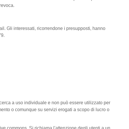
 revoca.
il. Gli interessati, ricorrendone i presupposti, hanno
79.
 ricerca a uso individuale e non può essere utilizzato per
amento o comunque su servizi erogati a scopo di lucro o
ative commons. Si richiama l'attenzione degli utenti a un