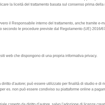
dicare la liceità del trattamento basata sul consenso prima della
vvero il Responsabile interno del trattamento, anche tramite e-ma
ntrollo secondo le procedure previste dal Regolamento (UE) 2016/6
 siti web che dispongono di una propria informativa privacy.
 diritto d'autore; può essere utilizzato per finalità di studio e di
tto (per es. non può essere condiviso su piattaforme online a pag
riale coperto da diritto d'autore, salvo l'adozione di licenze cre