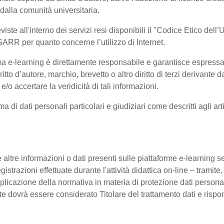
 dalla comunità universitaria.
viste all'interno dei servizi resi disponibili il "Codice Etico del
GARR per quanto concerne l’utilizzo di Internet.
orma e-learning è direttamente responsabile e garantisce espress
ritto d’autore, marchio, brevetto o altro diritto di terzi derivant
e/o accertare la veridicità di tali informazioni.
rma di dati personali particolari e giudiziari come descritti agli
 altre informazioni o dati presenti sulle piattaforme e-learning sen
istrazioni effettuate durante l'attività didattica on-line – tramite,
pplicazione della normativa in materia di protezione dati personal
nte dovrà essere considerato Titolare del trattamento dati e ris