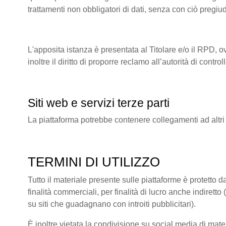
trattamenti non obbligatori di dati, senza con ciò pregiu
L'apposita istanza è presentata al Titolare e/o il RPD, o
inoltre il diritto di proporre reclamo all’autorità di co
Siti web e servizi terze parti
La piattaforma potrebbe contenere collegamenti ad altri
TERMINI DI UTILIZZO
Tutto il materiale presente sulle piattaforme è protetto da
finalità commerciali, per finalità di lucro anche indire
su siti che guadagnano con introiti pubblicitari).
È inoltre vietata la condivisione su social media di mate