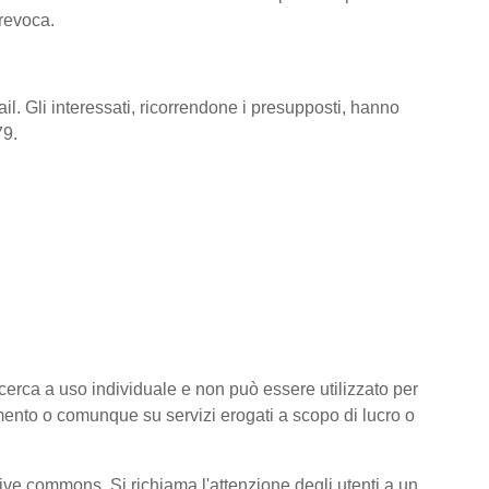
 revoca.
il. Gli interessati, ricorrendone i presupposti, hanno
79.
 ricerca a uso individuale e non può essere utilizzato per
amento o comunque su servizi erogati a scopo di lucro o
ative commons. Si richiama l'attenzione degli utenti a un