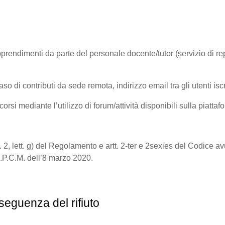
rendimenti da parte del personale docente/tutor (servizio di repor
 contributi da sede remota, indirizzo email tra gli utenti iscri
rsi mediante l’utilizzo di forum/attività disponibili sulla piattafo
a
9, par. 2, lett. g) del Regolamento e artt. 2-ter e 2sexies del Codic
l d.P.C.M. dell’8 marzo 2020.
seguenza del rifiuto