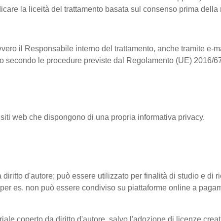
dicare la liceità del trattamento basata sul consenso prima della
vvero il Responsabile interno del trattamento, anche tramite e-ma
ntrollo secondo le procedure previste dal Regolamento (UE) 2016/6
 siti web che dispongono di una propria informativa privacy.
 diritto d'autore; può essere utilizzato per finalità di studio e di
tto (per es. non può essere condiviso su piattaforme online a pag
riale coperto da diritto d'autore, salvo l'adozione di licenze cre