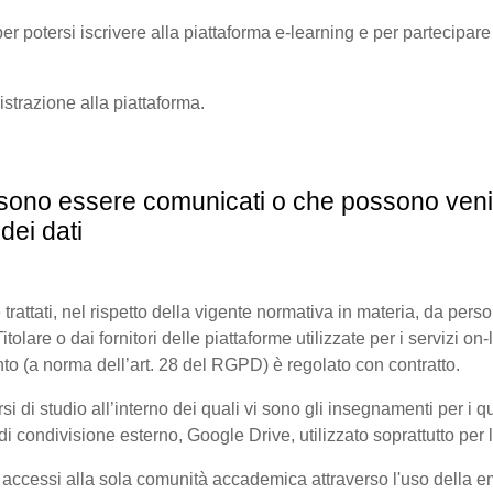
er potersi iscrivere alla piattaforma e-learning e per partecipare a
gistrazione alla piattaforma.
possono essere comunicati o che possono veni
dei dati
 trattati, nel rispetto della vigente normativa in materia, da pers
olare o dai fornitori delle piattaforme utilizzate per i servizi on-l
to (a norma dell’art. 28 del RGPD) è regolato con contratto.
di studio all’interno dei quali vi sono gli insegnamenti per i quali
 condivisione esterno, Google Drive, utilizzato soprattutto per l
i accessi alla sola comunità accademica attraverso l'uso della ema