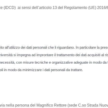
le (IDCD) ai sensi dell’articolo 13 del Regolamento (UE) 201
ito all’utilizzo dei dati personali che li riguardano. In particolare la pr
ersità si impegna ad improntare il trattamento dei dati acquisiti al r
ecessità, con misure tecniche e organizzative adeguate in modo da tutela
li in modo da minimizzare i dati personali da trattare.
di Pavia nella persona del Magnifico Rettore (sede C.so Strada N