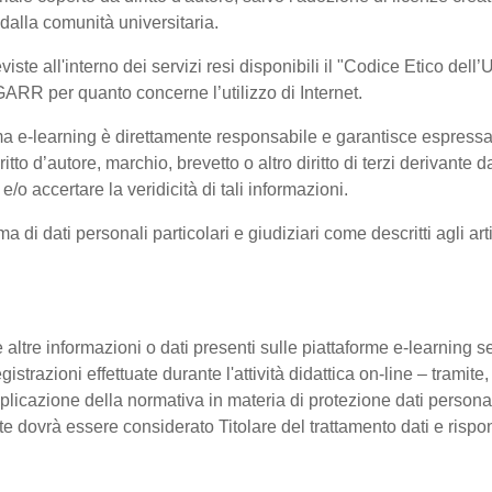
 dalla comunità universitaria.
viste all'interno dei servizi resi disponibili il "Codice Etico del
GARR per quanto concerne l’utilizzo di Internet.
orma e-learning è direttamente responsabile e garantisce espress
ritto d’autore, marchio, brevetto o altro diritto di terzi derivant
e/o accertare la veridicità di tali informazioni.
rma di dati personali particolari e giudiziari come descritti agli
 altre informazioni o dati presenti sulle piattaforme e-learning sen
istrazioni effettuate durante l'attività didattica on-line – tramite,
pplicazione della normativa in materia di protezione dati personal
nte dovrà essere considerato Titolare del trattamento dati e ris