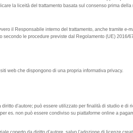
dicare la liceità del trattamento basata sul consenso prima della
vvero il Responsabile interno del trattamento, anche tramite e-ma
ntrollo secondo le procedure previste dal Regolamento (UE) 2016/6
 siti web che dispongono di una propria informativa privacy.
 diritto d'autore; può essere utilizzato per finalità di studio e di
tto (per es. non può essere condiviso su piattaforme online a pag
riale coperto da diritto d'autore, salvo l'adozione di licenze cre