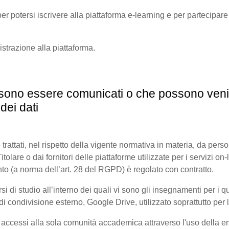
er potersi iscrivere alla piattaforma e-learning e per partecipare a
gistrazione alla piattaforma.
possono essere comunicati o che possono veni
dei dati
 trattati, nel rispetto della vigente normativa in materia, da pers
olare o dai fornitori delle piattaforme utilizzate per i servizi on-l
to (a norma dell’art. 28 del RGPD) è regolato con contratto.
di studio all’interno dei quali vi sono gli insegnamenti per i quali
 condivisione esterno, Google Drive, utilizzato soprattutto per l
i accessi alla sola comunità accademica attraverso l'uso della ema