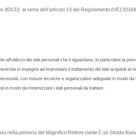
le (IDCD) ai sensi dell’articolo 13 del Regolamento (UE) 201
ito all’utilizzo dei dati personali che li riguardano. In particolare la pr
ersità si impegna ad improntare il trattamento dei dati acquisiti al r
ecessità, con misure tecniche e organizzative adeguate in modo da tutela
li in modo da minimizzare i dati personali da trattare.
di Pavia nella persona del Magnifico Rettore (sede C.so Strada N