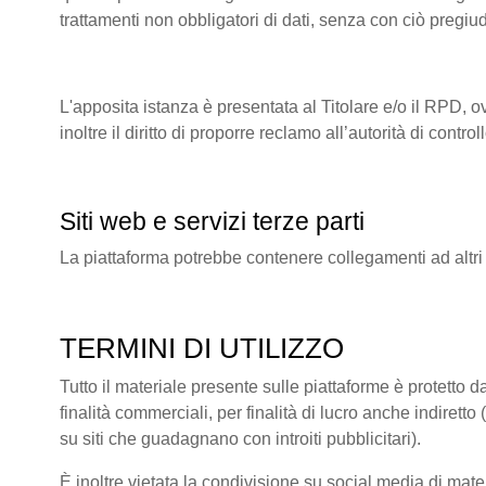
trattamenti non obbligatori di dati, senza con ciò pregiu
L'apposita istanza è presentata al Titolare e/o il RPD, o
inoltre il diritto di proporre reclamo all’autorità di co
Siti web e servizi terze parti
La piattaforma potrebbe contenere collegamenti ad altri
TERMINI DI UTILIZZO
Tutto il materiale presente sulle piattaforme è protetto da
finalità commerciali, per finalità di lucro anche indire
su siti che guadagnano con introiti pubblicitari).
È inoltre vietata la condivisione su social media di mate