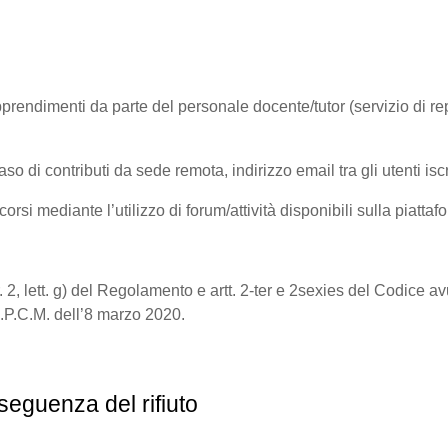
rendimenti da parte del personale docente/tutor (servizio di repor
 contributi da sede remota, indirizzo email tra gli utenti iscri
rsi mediante l’utilizzo di forum/attività disponibili sulla piattafo
a
9, par. 2, lett. g) del Regolamento e artt. 2-ter e 2sexies del Codic
l d.P.C.M. dell’8 marzo 2020.
seguenza del rifiuto