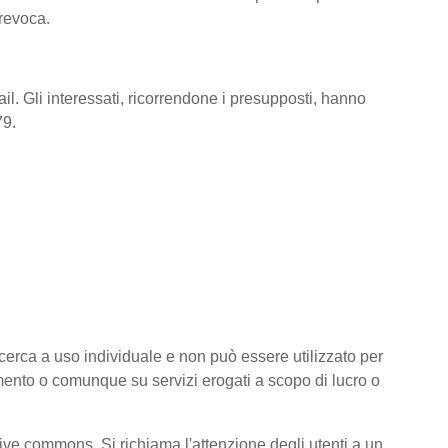
 revoca.
il. Gli interessati, ricorrendone i presupposti, hanno
79.
 ricerca a uso individuale e non può essere utilizzato per
amento o comunque su servizi erogati a scopo di lucro o
ative commons. Si richiama l'attenzione degli utenti a un