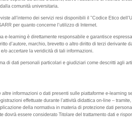
 dalla comunità universitaria.
viste all'interno dei servizi resi disponibili il "Codice Etico del
GARR per quanto concerne l’utilizzo di Internet.
orma e-learning è direttamente responsabile e garantisce espress
ritto d’autore, marchio, brevetto o altro diritto di terzi derivant
e/o accertare la veridicità di tali informazioni.
rma di dati personali particolari e giudiziari come descritti agli
 altre informazioni o dati presenti sulle piattaforme e-learning sen
istrazioni effettuate durante l'attività didattica on-line – tramite,
pplicazione della normativa in materia di protezione dati personal
nte dovrà essere considerato Titolare del trattamento dati e ris